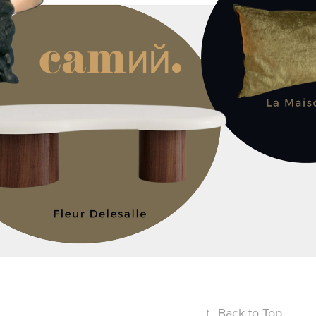
↑
Back to Top